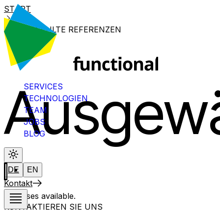
START
AUSGEWÄHLTE REFERENZEN
Ausgewä
SERVICES
TECHNOLOGIEN
TEAM
JOBS
BLOG
DE
EN
Kontakt
No cases available.
KONTAKTIEREN SIE UNS