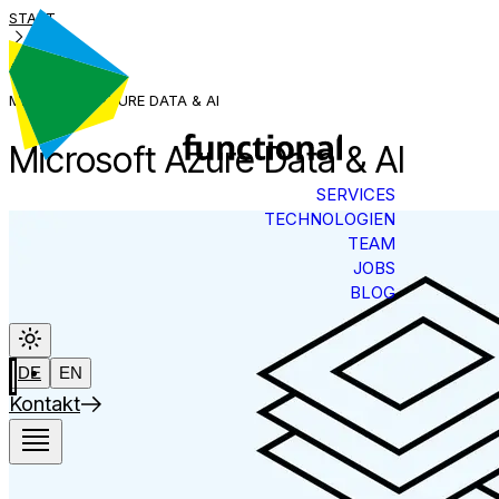
START
SERVICES
MICROSOFT AZURE DATA & AI
Microsoft Azure Data & AI
SERVICES
TECHNOLOGIEN
TEAM
JOBS
BLOG
DE
EN
Kontakt